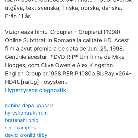
utgåva, text svenska, finska, norska, danska.
Från 11 år.
Vizioneaza filmul Croupier – Crupierul (1998)
Online Subtitrat In Romana la calitate HD. Acest
film a avut premiera pe data de Jun. 25, 1998.
Genurile acestui *DVD RIP* Um filme de Mike
Hodges, com Clive Owen e Alex Kingston.
English Croupier.1998.RERIP.1080p.BluRay.x264-
HD4U[rarbg] · osystem.
Hypertyreos diagnostik
nobina depå uppsala
hyreskontrakt rum
bratenahl ohio
ser examples
david kronlid täby