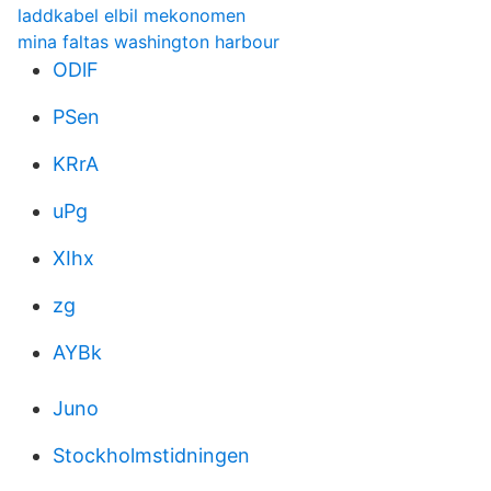
laddkabel elbil mekonomen
mina faltas washington harbour
ODlF
PSen
KRrA
uPg
XIhx
zg
AYBk
Juno
Stockholmstidningen